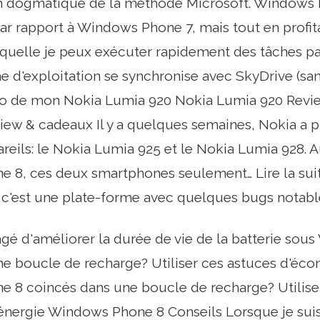
an dogmatique de la méthode Microsoft. Windows 
ar rapport à Windows Phone 7, mais tout en profitan
laquelle je peux exécuter rapidement des tâches par
e d'exploitation se synchronise avec SkyDrive (san
oto de mon Nokia Lumia 920 Nokia Lumia 920 Revi
iew & cadeaux Il y a quelques semaines, Nokia a
eils: le Nokia Lumia 925 et le Nokia Lumia 928. 
8, ces deux smartphones seulement… Lire la suite
 c'est une plate-forme avec quelques bugs notabl
sagé d'améliorer la durée de vie de la batterie so
e boucle de recharge? Utiliser ces astuces d'éco
 8 coincés dans une boucle de recharge? Utiliser
énergie Windows Phone 8 Conseils Lorsque je sui