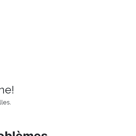
ne!
les.
roblèmes