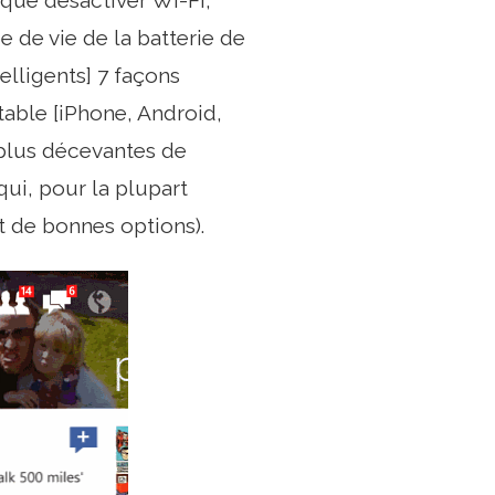
 que désactiver Wi-Fi,
 de vie de la batterie de
elligents] 7 façons
table [iPhone, Android,
 plus décevantes de
qui, pour la plupart
t de bonnes options).