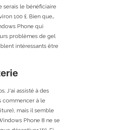
 serais le bénéficiaire
iron 100 £. Bien que…
 Windows Phone qui
eurs problèmes de gel
lent intéressants être
terie
. J'ai assisté à des
is commencer à le
iture), mais il semble
s Windows Phone 8 ne se