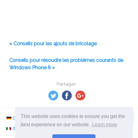
« Conseils pour les ajouts de bricolage
Conseils pour résoudre les problèmes courants de
Windows Phone 8 »
Partager:
This website uses cookies to ensure you get the
Deutsch
Nederlands
Svenska
Norsk
best experience on our website.
Learn more
Italiano
Français
Español
Românesc