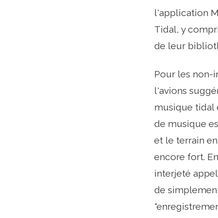
l'application 
Tidal, y compr
de leur biblio
Pour les non-i
l'avions suggé
musique tidal 
de musique est
et le terrain e
encore fort. E
interjeté appe
de simplement 
"enregistrement