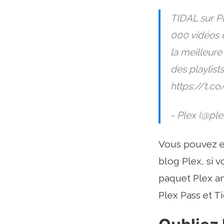
TIDAL sur Pl
000 vidéos 
la meilleur
des playlist
https://t.c
- Plex (@pl
Vous pouvez es
blog Plex, si 
paquet Plex an
Plex Pass et T