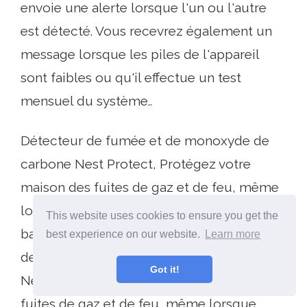
envoie une alerte lorsque l'un ou l'autre
est détecté. Vous recevrez également un
message lorsque les piles de l'appareil
sont faibles ou qu'il effectue un test
mensuel du système..
Détecteur de fumée et de monoxyde de
carbone Nest Protect, Protégez votre
maison des fuites de gaz et de feu, même
lorsque vous êtes absent, Alimenté par
This website uses cookies to ensure you get the
batterie (Seconde génération) Détecteur
best experience on our website.
Learn more
de fumée et de monoxyde de carbone
Got it!
Nest Protect, Protégez votre maison des
fuites de gaz et de feu, même lorsque