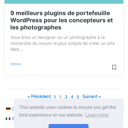
9 meilleurs plugins de portefeuille
WordPress pour les concepteurs et
les photographes
Vous êtes un designer ou un photographe à la
recherche du moyen le plus simple de créer un site
Web...
Vitrine
« Précédent
1
2
3
4
5
Suivant »
This website uses cookies to ensure you get the
Deutsch
Nederlands
Svenska
Norsk
best experience on our website.
Learn more
Italiano
Français
Español
Românesc