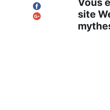
Vous ê
site W
mythe