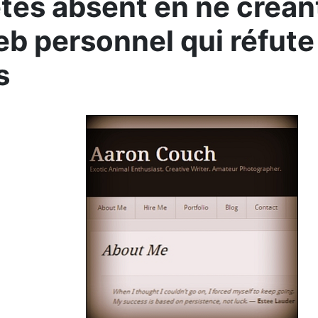
tes absent en ne créan
eb personnel qui réfute 
s