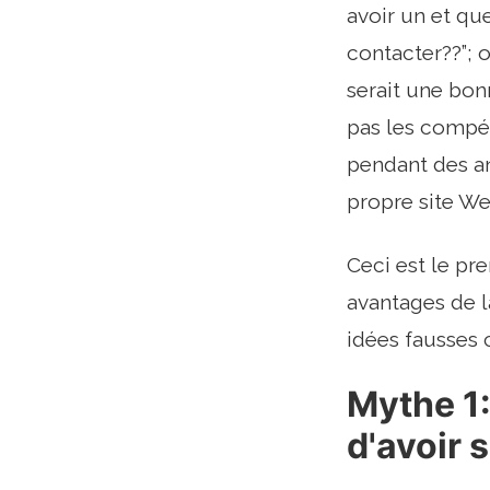
avoir un et qu
contacter??”; o
serait une bon
pas les compét
pendant des an
propre site We
Ceci est le pr
avantages de l
idées fausses 
Mythe 1:
d'avoir 