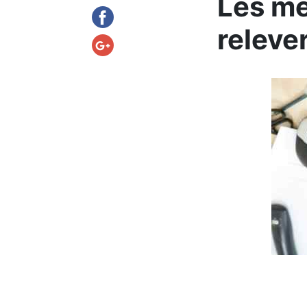
Les me
releve