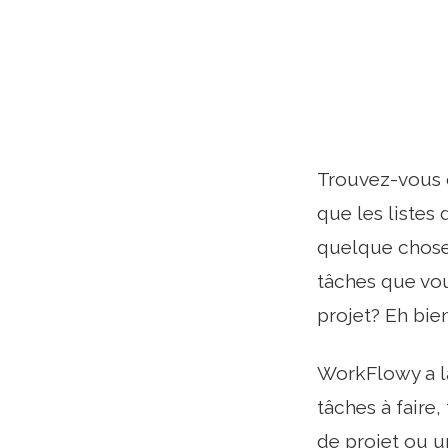
Trouvez-vous q
que les listes
quelque chose 
tâches que vo
projet? Eh bien
WorkFlowy a la
tâches à fair
de projet ou un