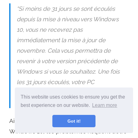
“Si moins de 31 jours se sont écoulés
depuis la mise à niveau vers Windows
10, vous ne recevrez pas
immédiatement la mise à jour de
novembre. Cela vous permettra de
revenir à votre version précédente de
Windows si vous le souhaitez. Une fois
les 31 jours écoulés, votre PC
téléchargera automatiquement la mise
This website uses cookies to ensure you get the
à jour de novembre..”
best experience on our website.
Learn more
Ainsi, si vous venez tout juste d’installer
Got it!
Windows 10, les problèmes risquent d’être