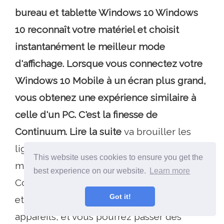
bureau et tablette Windows 10 Windows
10 reconnaît votre matériel et choisit
instantanément le meilleur mode
d'affichage. Lorsque vous connectez votre
Windows 10 Mobile à un écran plus grand,
vous obtenez une expérience similaire à
celle d'un PC. C'est la finesse de
Continuum. Lire la suite
va brouiller les
lignes entre votre bureau et les appareils
This website uses cookies to ensure you get the
mobiles. Les applications se déplaceront,
best experience on our website.
Learn more
Cortana gérera les rappels, les notifications
Got it!
et les mises à jour de statut sur tous les
appareils, et vous pourrez passer des