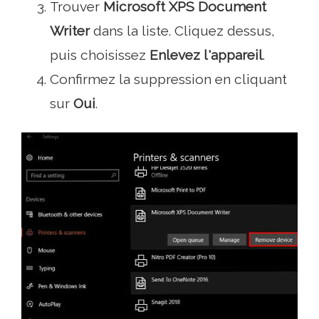
Trouver
Microsoft XPS Document
Writer
dans la liste. Cliquez dessus,
puis choisissez
Enlevez l'appareil
.
Confirmez la suppression en cliquant
sur
Oui
.