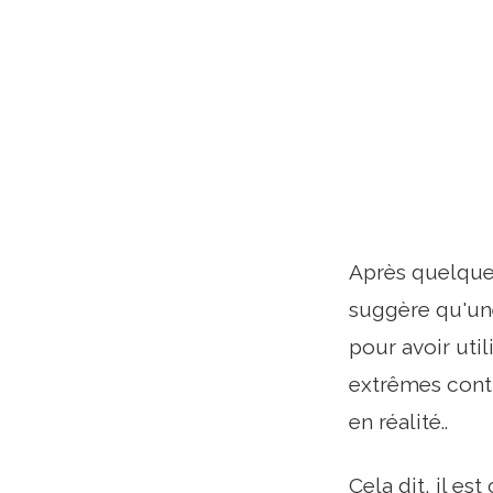
Après quelques
suggère qu'un
pour avoir uti
extrêmes contr
en réalité..
Cela dit, il e