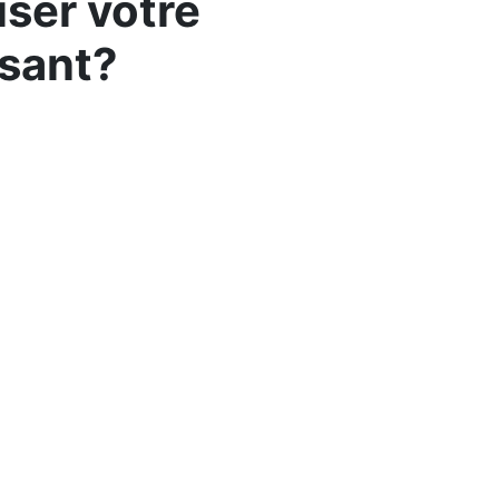
iser votre
isant?