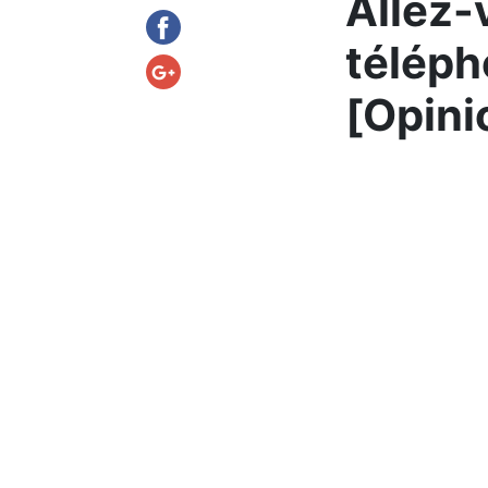
Allez-
téléph
[Opini