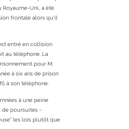
du Royaume-Uni, a été
n frontale alors qu'il
st entré en collision
it au téléphone. La
mprisonnement pour M.
ée à six ans de prison
MS à son téléphone.
amnées à une peine
et de poursuites -
se” les lois plutôt que