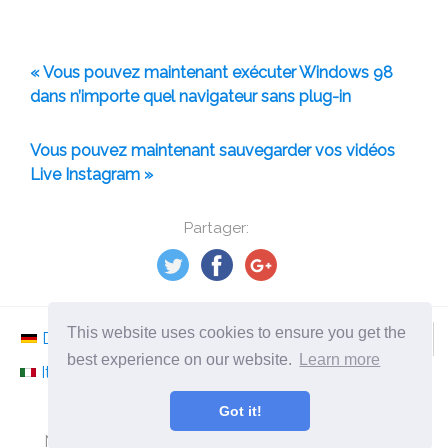
« Vous pouvez maintenant exécuter Windows 98
dans n’importe quel navigateur sans plug-in
Vous pouvez maintenant sauvegarder vos vidéos
Live Instagram »
Partager:
This website uses cookies to ensure you get the
Deutsch
Nederlands
Svenska
Norsk
best experience on our website.
Learn more
Italiano
Français
Español
Românesc
Got it!
©
2026
fr.ephesossoftware.com
Nouvelles du monde de la technologie moderne!