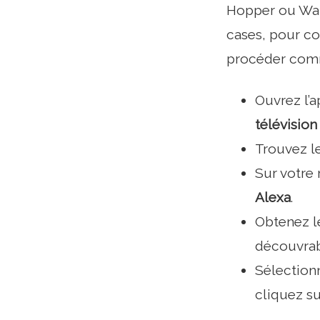
Hopper ou Wal
cases, pour co
procéder comm
Ouvrez l’
télévision 
Trouvez l
Sur votre 
Alexa
.
Obtenez le
découvrab
Sélectionn
cliquez s