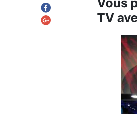
Vous p
TV av