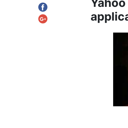
Yahoo 
applic