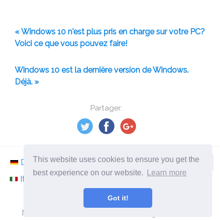
« Windows 10 n'est plus pris en charge sur votre PC?
Voici ce que vous pouvez faire!
Windows 10 est la dernière version de Windows.
Déjà. »
Partager:
This website uses cookies to ensure you get the
Deutsch
Nederlands
Svenska
Norsk
best experience on our website.
Learn more
Italiano
Français
Español
Românesc
Got it!
©
2026
fr.ephesossoftware.com
Nouvelles du monde de la technologie moderne!