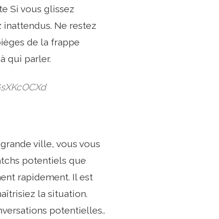
e Si vous glissez
z inattendus. Ne restez
pièges de la frappe
 qui parler.
/Q6sXKcOCXd
grande ville, vous vous
atchs potentiels que
ent rapidement. Il est
risiez la situation.
ersations potentielles..