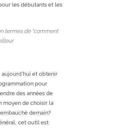
pour les débutants et les
e en termes de "comment
lleur.
ujourd'hui et obtenir
programmation pour
prendre des années de
n moyen de choisir la
re embauché demain?
néral, cet outil est