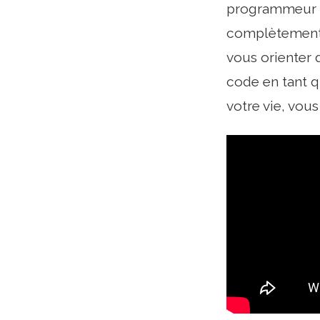
programmeur To
complètement 
vous orienter d
code en tant q
votre vie, vou