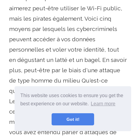
aimerez peut-être utiliser le Wi-Fi public,
mais les pirates également. Voici cinq
moyens par lesquels les cybercriminels
peuvent accéder à vos données
personnelles et voler votre identité, tout
en dégustant un latté et un bagel. En savoir
plus, peut-être par le biais d'une attaque
de type homme du milieu Qu'est-ce
qu'une attaque de type Homme du milieu?
This website uses cookies to ensure you get the
Le jargon de la sécurité a expliqué Qu'est-
best experience on our website.
Learn more
ce qu'une attaque de type homme au
Got it!
milieu? Le jargon de la sécurité expliqué Si
vous avez entendu parler d'attaques de