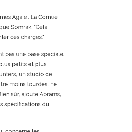
ammes Aga et La Cornue
ique Somrak. "Cela
er ces charges."
 pas une base spéciale.
lus petits et plus
unters, un studio de
être moins lourdes, ne
Bien sûr, ajoute Abrams,
es spécifications du
ui concerne les