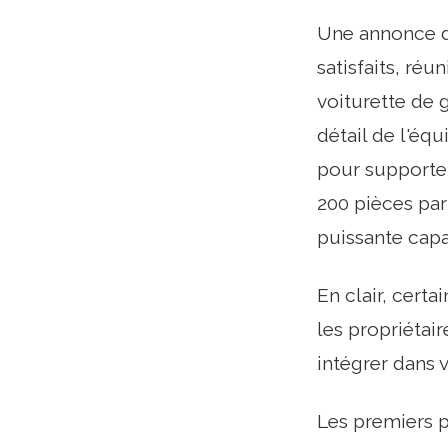
Une annonce da
satisfaits, réu
voiturette de g
détail de l'éq
pour supporter
200 pièces par 
puissante capa
En clair, cert
les propriétai
intégrer dans 
Les premiers 