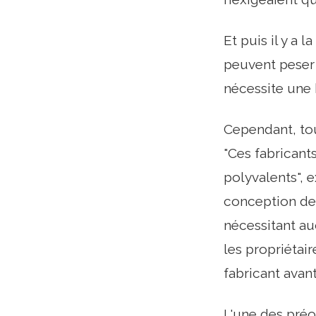
Et puis il y a
peuvent peser 
nécessite une
Cependant, to
"Ces fabricant
polyvalents", 
conception de 
nécessitant au
les propriétai
fabricant avant
L'une des pré