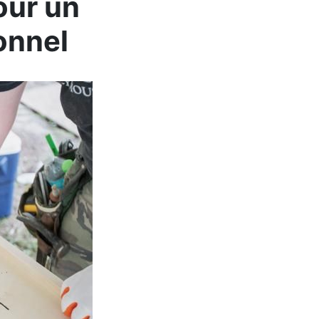
our un
onnel