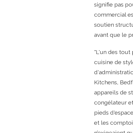
signifie pas p
commercial est
soutien structu
avant que le p
"L'un des tout
cuisine de sty
d'administrati
Kitchens, Bedf
appareils de st
congélateur et
pieds d'espace
et les comptoi
n’exigeaient qu