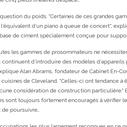
 la question du poids. "Certaines de ces grandes g
l'équivalent d'un piano à queue de concert", expl
 base de ciment spécialement conçue pour support
utes les gammes de prosommateurs ne nécessitent
s continuent d'introduire des modèles d'appareils p
explique Alan Abrams, fondateur de Cabinet En-Co
cuisines de Cleveland. "Celles-ci ont tendance à 
cune considération de construction particulière." 
res sont toujours fortement encouragés à vérifier l
 de poursuivre..
occupations les plus largement reconnues en ce q