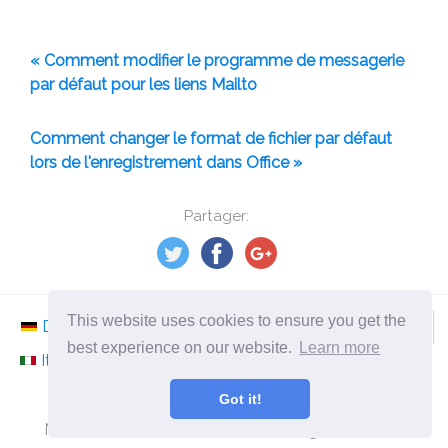
« Comment modifier le programme de messagerie
par défaut pour les liens Mailto
Comment changer le format de fichier par défaut
lors de l'enregistrement dans Office »
Partager:
This website uses cookies to ensure you get the
Deutsch
Nederlands
Svenska
Norsk
best experience on our website.
Learn more
Italiano
Français
Español
Românesc
Got it!
©
2026
fr.ephesossoftware.com
Nouvelles du monde de la technologie moderne!