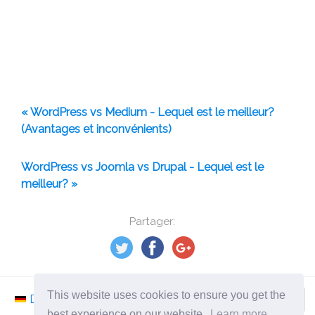
« WordPress vs Medium - Lequel est le meilleur?
(Avantages et inconvénients)
WordPress vs Joomla vs Drupal - Lequel est le
meilleur? »
Partager:
This website uses cookies to ensure you get the
Deutsch
Nederlands
Svenska
Norsk
best experience on our website.
Learn more