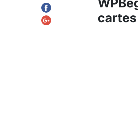
WPBegi
cartes