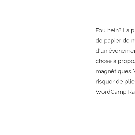
Fou hein? La p
de papier de 
d'un événemen
chose à propos 
magnétiques. 
risquer de pli
WordCamp Ral