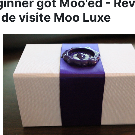
nner got Moo'ed - Re
 de visite Moo Luxe