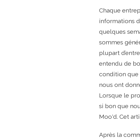
Chaque entrepr
informations d
quelques sema
sommes général
plupart d’entr
entendu de bo
condition que s
nous ont donné
Lorsque le prod
si bon que no
Moo'd. Cet art
Après la comma