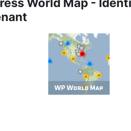
ess World Map - Ident
enant