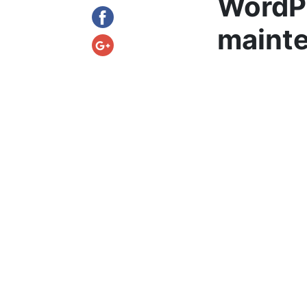
WordPr
maint