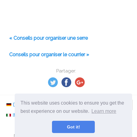
« Conseils pour organiser une serre
Conseils pour organiser le courrier »
Partager:
This website uses cookies to ensure you get the
Deutsch
Nederlands
Svenska
Norsk
best experience on our website.
Learn more
Italiano
Français
Español
Românesc
Got it!
©
2026
fr.ephesossoftware.com
Nouvelles du monde de la technologie moderne!