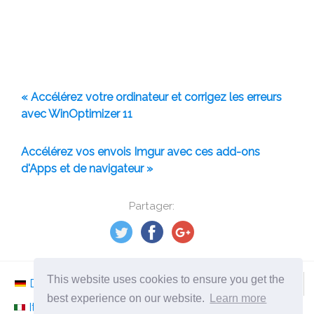
« Accélérez votre ordinateur et corrigez les erreurs
avec WinOptimizer 11
Accélérez vos envois Imgur avec ces add-ons
d'Apps et de navigateur »
Partager:
This website uses cookies to ensure you get the
Deutsch
Nederlands
Svenska
Norsk
best experience on our website.
Learn more
Italiano
Français
Español
Românesc