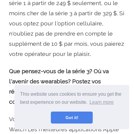
série 1 à partir de 249 $ seulement, ou le
moins cher de la série 3 à partir de 329 $. Si
vous optez pour l'option cellulaire,
n'oubliez pas de prendre en compte le
supplément de 10 $ par mois, vous paierez
votre opérateur pour le plaisir..
Que pensez-vous de la série 3? Où va
l'avenir des wearables? Postez vos
réactions à la série 3 d'Apple dans les
This website uses cookies to ensure you get the
commentaires ci-dessous.
best experience on our website.
Learn more
Got it!
Voici les meilleures applications Apple
Watch Les meilleures applications Apple