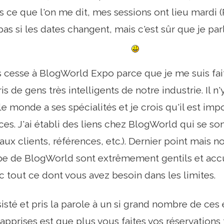
s ce que l'on me dit, mes sessions ont lieu mardi (
as si les dates changent, mais c'est sûr que je par
s cesse à BlogWorld Expo parce que je me suis fait 
s de gens très intelligents de notre industrie. Il n
 le monde a ses spécialités et je crois qu'il est im
es. J'ai établi des liens chez BlogWorld qui se son
aux clients, références, etc.). Dernier point mais 
ipe de BlogWorld sont extrêmement gentils et accue
c tout ce dont vous avez besoin dans les limites.
sisté et pris la parole à un si grand nombre de ce
 apprises est que plus vous faites vos réservations 