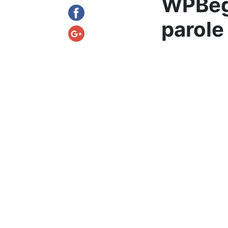
WPBegi
parole