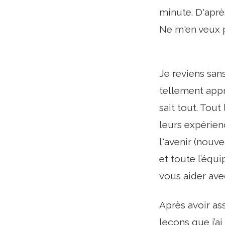
minute. D'aprè
Ne m'en veux p
Je reviens san
tellement appri
sait tout. Tout
leurs expérienc
l'avenir (nouve
et toute l’équ
vous aider ave
Après avoir as
leçons que j’ai