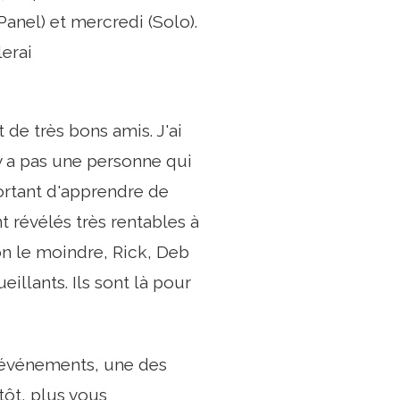
Panel) et mercredi (Solo).
lerai
de très bons amis. J'ai
'y a pas une personne qui
portant d'apprendre de
t révélés très rentables à
non le moindre, Rick, Deb
illants. Ils sont là pour
s événements, une des
tôt, plus vous