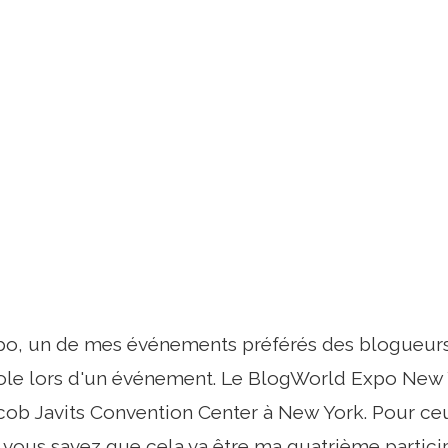
o, un de mes événements préférés des blogueurs
ole lors d'un événement. Le BlogWorld Expo New Y
acob Javits Convention Center à New York. Pour ceu
 vous savez que cela va être ma quatrième partic