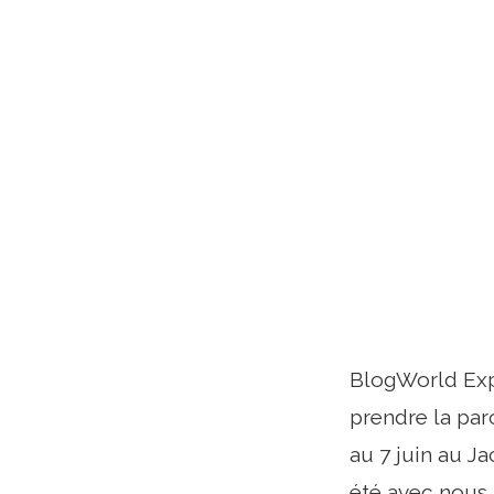
BlogWorld Exp
prendre la par
au 7 juin au J
été avec nous,