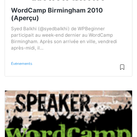
WordCamp Birmingham 2010
(Aperçu)
Syed Balkhi (@syedbalkhi) de WPBeginner
participait au week-end dernier au WordCamp
Birmingham. Après son arrivée en ville, vendredi
après-midi, il...
Événements