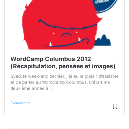
WordCamp Columbus 2012
(Récapitulation, pensées et images)
Syed, le week-end dernier, j'ai eu le plaisir d'assister
et de parler au WordCamp Columbus. C’était ma
deuxième année à...
Événements