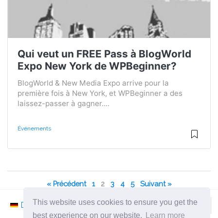
Qui veut un FREE Pass à BlogWorld
Expo New York de WPBeginner?
BlogWorld & New Media Expo arrive pour la
première fois à New York, et WPBeginner a des
laissez-passer à gagner....
Événements
« Précédent
1
2
3
4
5
Suivant »
This website uses cookies to ensure you get the
Deutsch
Nederlands
Svenska
Norsk
best experience on our website.
Learn more