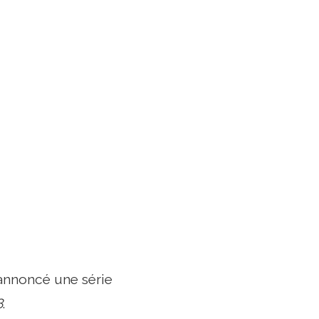
 annoncé une série
8
.