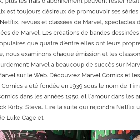
 plus les frais d'abonnement peuvent rester relat
ix est toujours désireux de promouvoir ses séries 
Netflix, revues et classées de Marvel, spectacles
sées de Marvel. Les créations de bandes dessinées
opulaires que quatre d'entre elles ont leurs propre
le, nous examinons chaque émission et les classon
lourdement: Marvel a beaucoup de succès sur Marv
arvel sur le Web. Découvrez Marvel Comics et les
l Comics a été fondée en 1939 sous le nom de Tim
Comics dans les années 1950. et l'amour dans les an
ck Kirby, Steve… Lire la suite qui rejoindra Netfli
de Luke Cage et.