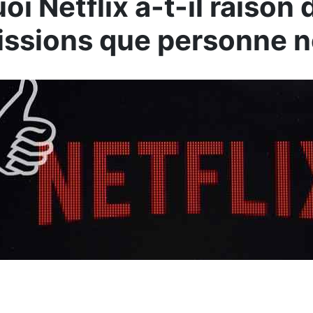
i Netflix a-t-il raison 
issions que personne n