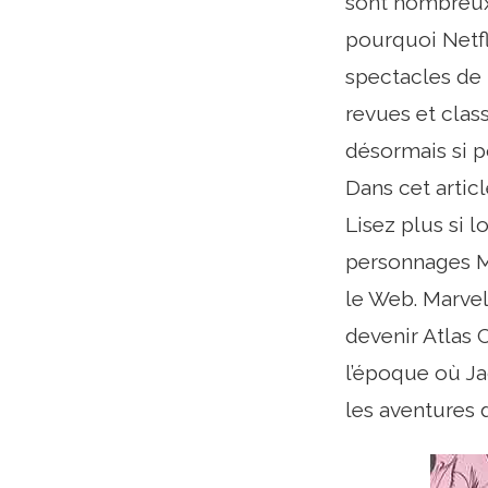
sont nombreux,
pourquoi Netfl
spectacles de 
revues et clas
désormais si p
Dans cet artic
Lisez plus si 
personnages M
le Web. Marve
devenir Atlas 
l’époque où Ja
les aventures 