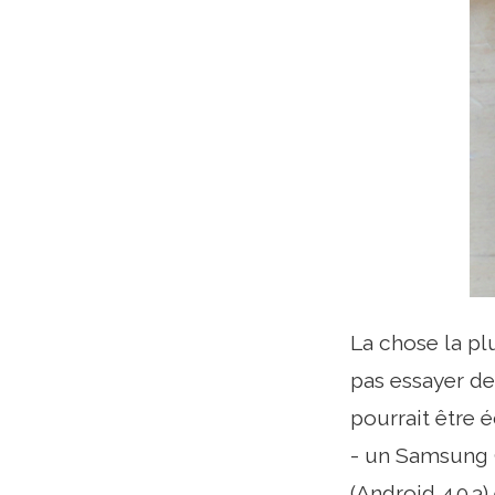
La chose la pl
pas essayer de 
pourrait être é
- un Samsung 
(Android 4.0.3