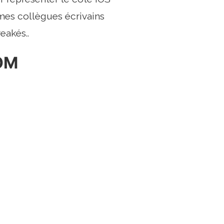
mes collègues écrivains
eakés..
ROM