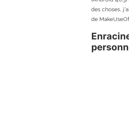
des choses, j'
de MakeUseOf, 
Enracin
personn