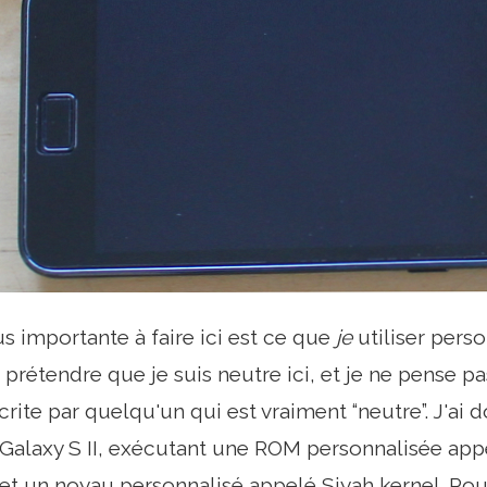
us importante à faire ici est ce que
je
utiliser pers
prétendre que je suis neutre ici, et je ne pense pa
crite par quelqu'un qui est vraiment “neutre”. J'ai
Galaxy S II, exécutant une ROM personnalisée app
) et un noyau personnalisé appelé Siyah kernel. Pou