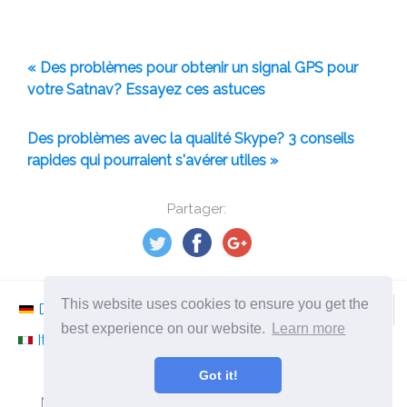
« Des problèmes pour obtenir un signal GPS pour
votre Satnav? Essayez ces astuces
Des problèmes avec la qualité Skype? 3 conseils
rapides qui pourraient s'avérer utiles »
Partager:
This website uses cookies to ensure you get the
Deutsch
Nederlands
Svenska
Norsk
best experience on our website.
Learn more
Italiano
Français
Español
Românesc
Got it!
©
2026
fr.ephesossoftware.com
Nouvelles du monde de la technologie moderne!